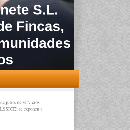
nete S.L.
de Fincas,
omunidades
ños
e julio, de servicios
 (LSSICE) se exponen a