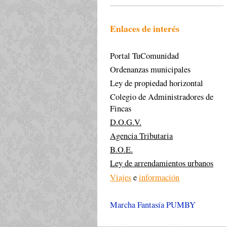
Enlaces de interés
Portal TuComunidad
Ordenanzas municipales
Ley de propiedad horizontal
Colegio de Administradores de
Fincas
D.O.G.V.
Agencia Tributaria
B.O.E.
Ley de arrendamientos urbanos
Viajes
e
información
Marcha Fantasía PUMBY