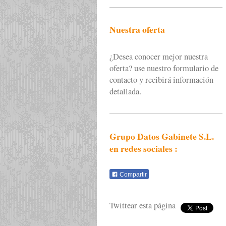
Nuestra oferta
¿Desea conocer mejor nuestra
oferta? use nuestro formulario de
contacto y recibirá información
detallada.
Grupo Datos Gabinete S.L.
en redes sociales :
Compartir
Twittear esta página