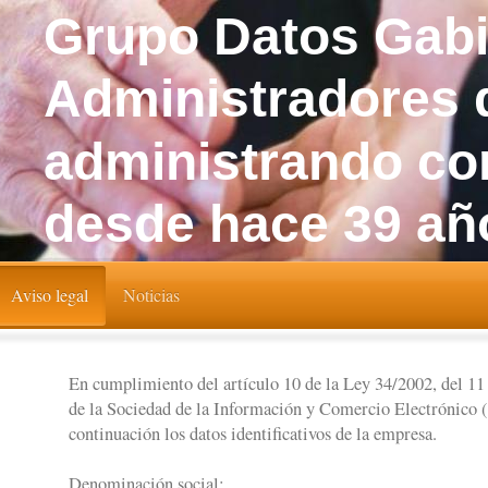
Grupo Datos Gabi
Administradores 
administrando c
desde hace 39 a
Aviso legal
Noticias
En cumplimiento del artículo 10 de la Ley 34/2002, del 11 d
de la Sociedad de la Información y Comercio Electrónico
continuación los datos identificativos de la empresa.
Denominación social: